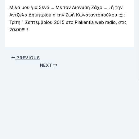
Μίλα μου για Σένα … Με τον Διονύση Ζάχο ….. ή την
Άντζελα Δημητρίου ή την Ζωή Κωνσταντοπούλου ;;;;;
Τρίτη 1 Σεπτεμβρίου 2015 στο Plakentia web radio, στις
20:00!!!!!
PREVIOUS
NEXT